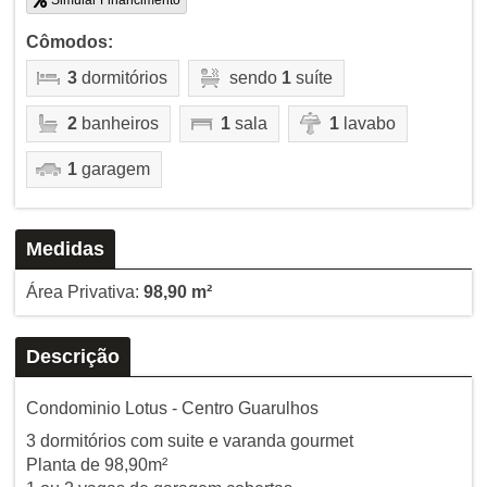
Simular Financimento
Cômodos:
3
dormitórios
sendo
1
suíte
2
banheiros
1
sala
1
lavabo
1
garagem
Medidas
Área Privativa:
98,90 m²
Descrição
Condominio Lotus - Centro Guarulhos
3 dormitórios com suite e varanda gourmet
Planta de 98,90m²