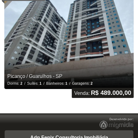
Picanço / Guarulhos - SP
Dorms:
2
/ Suítes:
1
/ Banheiros:
1
/ Garagens:
2
R$ 489.000,00
Venda:
Adn Fenix Consultoria Imobiliária