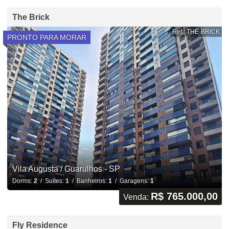
The Brick
Ref.: THE-BRICK
PRONTO PARA MORAR
Vila Augusta / Guarulhos - SP
Dorms:
2
/ Suítes:
1
/ Banheiros:
1
/ Garagens:
1
R$ 765.000,00
Venda:
Fly Residence