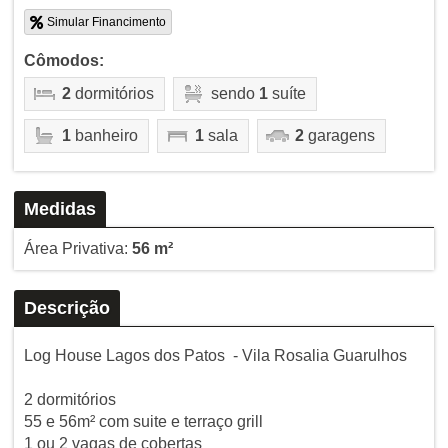
Simular Financimento
Cômodos:
2
dormitórios
sendo
1
suíte
1
banheiro
1
sala
2
garagens
Medidas
Área Privativa:
56 m²
Descrição
Log House Lagos dos Patos - Vila Rosalia Guarulhos
2 dormitórios
55 e 56m² com suite e terraço grill
1 ou 2 vagas de cobertas