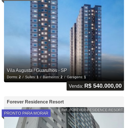
Vila Augusta / Guarulhos - SP
Dorms:
2
/ Suítes:
1
/ Banheiros:
2
/ Garagens:
1
R$ 540.000,00
Venda:
Forever Residence Resort
Ref.: FOREVER-RESIDENCE-RESORT
PRONTO PARA MORAR