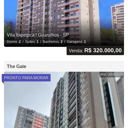
Vila Itapegica / Guarulhos - SP
Dorms:
2
/ Suítes:
1
/ Banheiros:
2
/ Garagens:
1
R$ 320.000,00
Venda:
The Gate
Ref.: AP44626
PRONTO PARA MORAR