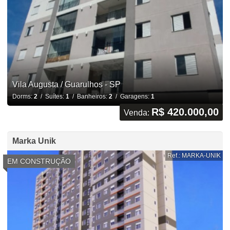
Vila Augusta / Guarulhos - SP
Dorms:
2
/ Suítes:
1
/ Banheiros:
2
/ Garagens:
1
R$ 420.000,00
Venda:
Marka Unik
Ref.: MARKA-UNIK
EM CONSTRUÇÃO