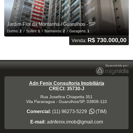
Jardim Flor da Montanha / Guarulhos - SP
Dorms:
2
/ Suítes:
1
/ Banheiros:
2
/ Garagens:
1
R$ 730.000,00
Venda:
Adn Fenix Consultoria Imobiliária
CRECI: 35730-J
Rua Josefina Chiapetta 351
Vila Paranagua
-
Guarulhos
/
SP
,
03808-110
Comercial:
(11) 96273-5229
(TIM)
E-mail:
adnfenix.imob@gmail.com