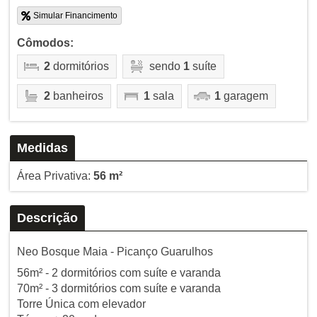
Simular Financimento
Cômodos:
2
dormitórios
sendo
1
suíte
2
banheiros
1
sala
1
garagem
Medidas
Área Privativa:
56 m²
Descrição
Neo Bosque Maia - Picanço Guarulhos
56m² - 2 dormitórios com suíte e varanda
70m² - 3 dormitórios com suíte e varanda
Torre Única com elevador