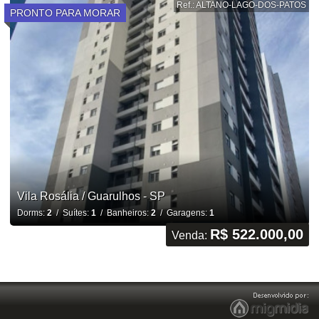
Ref.: ALTANO-LAGO-DOS-PATOS
PRONTO PARA MORAR
Vila Rosália / Guarulhos - SP
Dorms:
2
/ Suítes:
1
/ Banheiros:
2
/ Garagens:
1
R$ 522.000,00
Venda: