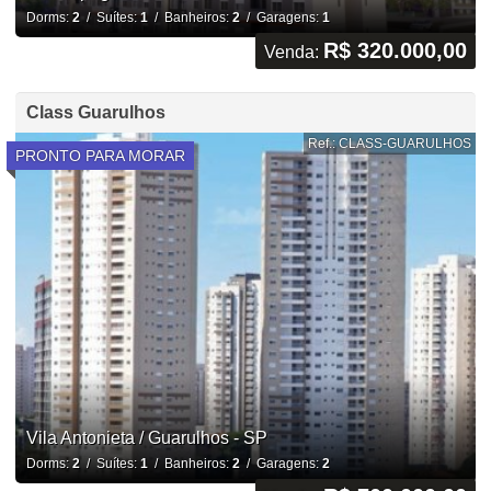
Dorms:
2
/ Suítes:
1
/ Banheiros:
2
/ Garagens:
1
R$ 320.000,00
Venda:
Class Guarulhos
Ref.: CLASS-GUARULHOS
PRONTO PARA MORAR
Vila Antonieta / Guarulhos - SP
Dorms:
2
/ Suítes:
1
/ Banheiros:
2
/ Garagens:
2