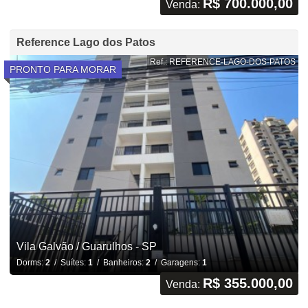
R$ 700.000,00
Venda:
Reference Lago dos Patos
Ref.: REFERENCE-LAGO-DOS-PATOS
PRONTO PARA MORAR
Vila Galvão / Guarulhos - SP
Dorms:
2
/ Suítes:
1
/ Banheiros:
2
/ Garagens:
1
R$ 355.000,00
Venda: